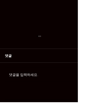
댓글
댓글을 입력하세요.
스웨디시 받으면서 수면
악성 후기와 허
가능할까?
현명하게 대처하